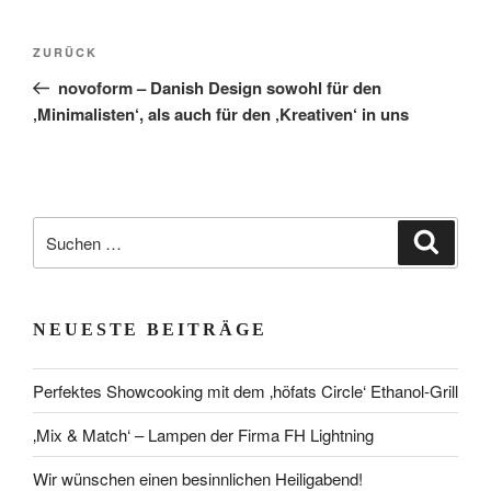
Beitragsnavigation
Vorheriger
ZURÜCK
Beitrag
novoform – Danish Design sowohl für den
‚Minimalisten‘, als auch für den ‚Kreativen‘ in uns
Suchen
Suche
nach:
NEUESTE BEITRÄGE
Perfektes Showcooking mit dem ‚höfats Circle‘ Ethanol-Grill
‚Mix & Match‘ – Lampen der Firma FH Lightning
Wir wünschen einen besinnlichen Heiligabend!