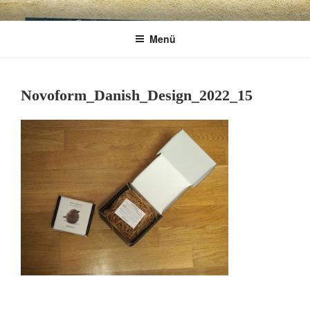
Zum
CHARME
Geschenkartikel & Kunstobjekte in Bad
Inhalt
Menü
springen
Tölz
EXKLUSIV
Novoform_Danish_Design_2022_15