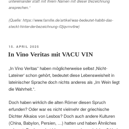
untereinander statt mit ihrem Namen mit dieser Bezeichnung
ansprechen.“
(Quelle: https://www.familie.de/artikel/was-bedeutet-habibi-das-
steckt-hinter-der-bezeichnung–f2jqvmv6rw)
VERÖFFENTLICHT
15. APRIL 2025
AM
In Vino Veritas mit VACU VIN
„In Vino Veritas“ haben möglicherweise selbst ‚Nicht-
Lateiner‘ schon gehört, bedeutet diese Lebensweisheit in
lateinischer Sprache doch nichts anderes als „Im Wein liegt
die Wahrheit.“.
Doch haben wirklich die alten Römer diesen Spruch
erfunden? Oder war es nicht vielmehr der griechische
Dichter Alkaios von Lesbos? Doch auch andere Kulturen
(China, Babylon, Persien, …) hatten und haben Ähnliches