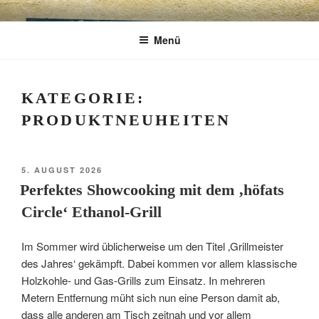
Zum
CHARME
Geschenkartikel & Kunstobjekte in Bad
Inhalt
Menü
springen
Tölz
EXKLUSIV
KATEGORIE:
PRODUKTNEUHEITEN
VERÖFFENTLICHT
5. AUGUST 2026
AM
Perfektes Showcooking mit dem ‚höfats
Circle‘ Ethanol-Grill
Im Sommer wird üblicherweise um den Titel ‚Grillmeister
des Jahres‘ gekämpft. Dabei kommen vor allem klassische
Holzkohle- und Gas-Grills zum Einsatz. In mehreren
Metern Entfernung müht sich nun eine Person damit ab,
dass alle anderen am Tisch zeitnah und vor allem