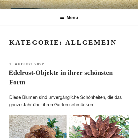
Zum
CHARME
Geschenkartikel & Kunstobjekte in Bad
Inhalt
Menü
springen
Tölz
EXKLUSIV
KATEGORIE:
ALLGEMEIN
VERÖFFENTLICHT
1. AUGUST 2022
AM
Edelrost-Objekte in ihrer schönsten
Form
Diese Blumen sind unvergängliche Schönheiten, die das
ganze Jahr über ihren Garten schmücken.