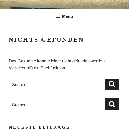
Zum
CHARME
Geschenkartikel & Kunstobjekte in Bad
Inhalt
Menü
springen
Tölz
EXKLUSIV
NICHTS GEFUNDEN
Das Gesuchte konnte leider nicht gefunden werden.
Vielleicht hilft die Suchfunktion.
Suchen
Suche
nach:
Suchen
Suche
nach:
NEUESTE BEITRÄGE