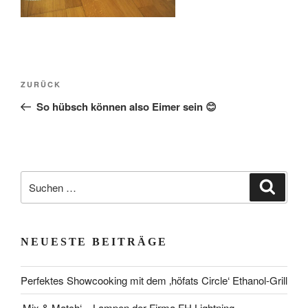
Beitragsnavigation
Vorheriger
ZURÜCK
Beitrag
So hübsch können also Eimer sein 😊
Suchen
Suche
nach:
NEUESTE BEITRÄGE
Perfektes Showcooking mit dem ‚höfats Circle‘ Ethanol-Grill
‚Mix & Match‘ – Lampen der Firma FH Lightning