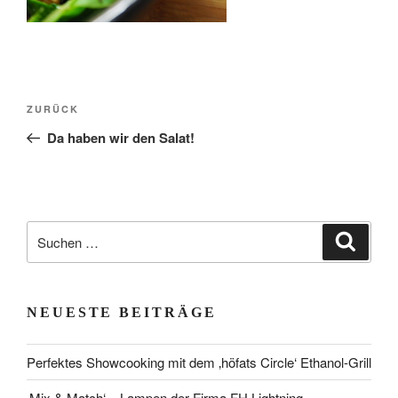
Beitragsnavigation
Vorheriger
ZURÜCK
Beitrag
Da haben wir den Salat!
Suchen
Suche
nach:
NEUESTE BEITRÄGE
Perfektes Showcooking mit dem ‚höfats Circle‘ Ethanol-Grill
‚Mix & Match‘ – Lampen der Firma FH Lightning