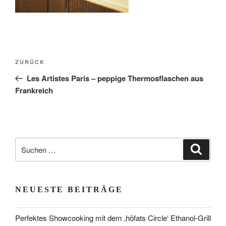
Beitragsnavigation
Vorheriger
ZURÜCK
Beitrag
Les Artistes Paris – peppige Thermosflaschen aus
Frankreich
Suchen
Suche
nach:
NEUESTE BEITRÄGE
Perfektes Showcooking mit dem ‚höfats Circle‘ Ethanol-Grill