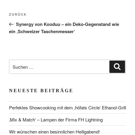
Beitragsnavigation
Vorheriger
ZURÜCK
Beitrag
Synergy von Kooduu – ein Deko-Gegenstand wie
ein ‚Schweizer Taschenmesser‘
Suchen
Suche
nach:
NEUESTE BEITRÄGE
Perfektes Showcooking mit dem ‚höfats Circle‘ Ethanol-Grill
‚Mix & Match‘ – Lampen der Firma FH Lightning
Wir wünschen einen besinnlichen Heiligabend!