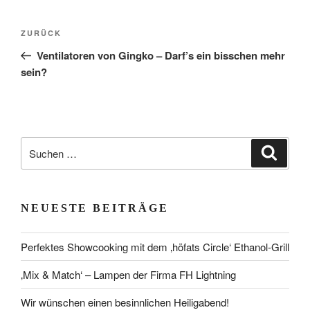
Beitragsnavigation
Vorheriger
ZURÜCK
Beitrag
Ventilatoren von Gingko – Darf’s ein bisschen mehr
sein?
Suchen
Suche
nach:
NEUESTE BEITRÄGE
Perfektes Showcooking mit dem ‚höfats Circle‘ Ethanol-Grill
‚Mix & Match‘ – Lampen der Firma FH Lightning
Wir wünschen einen besinnlichen Heiligabend!