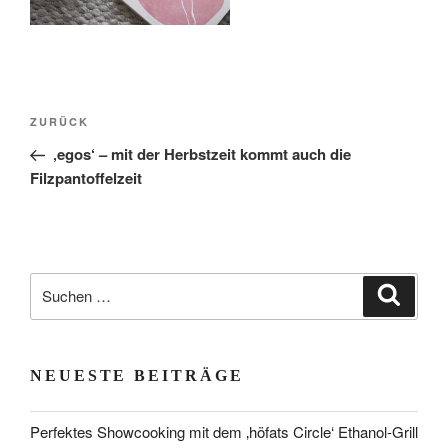
Beitragsnavigation
Vorheriger
ZURÜCK
Beitrag
‚egos‘ – mit der Herbstzeit kommt auch die
Filzpantoffelzeit
Suchen
Suche
nach:
NEUESTE BEITRÄGE
Perfektes Showcooking mit dem ‚höfats Circle‘ Ethanol-Grill