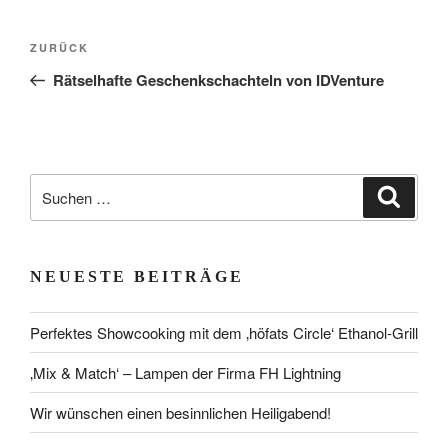
Beitragsnavigation
Vorheriger
ZURÜCK
Beitrag
Rätselhafte Geschenkschachteln von IDVenture
Suchen
Suche
nach:
NEUESTE BEITRÄGE
Perfektes Showcooking mit dem ‚höfats Circle‘ Ethanol-Grill
‚Mix & Match‘ – Lampen der Firma FH Lightning
Wir wünschen einen besinnlichen Heiligabend!