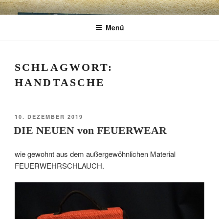
Zum
CHARME
Geschenkartikel & Kunstobjekte in Bad
Inhalt
Menü
springen
Tölz
EXKLUSIV
SCHLAGWORT:
HANDTASCHE
VERÖFFENTLICHT
10. DEZEMBER 2019
AM
DIE NEUEN von FEUERWEAR
wie gewohnt aus dem außergewöhnlichen Material
FEUERWEHRSCHLAUCH.