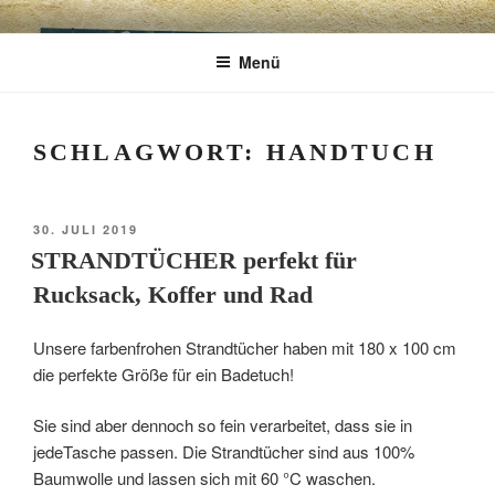
Zum
CHARME
Geschenkartikel & Kunstobjekte in Bad
Inhalt
Menü
springen
Tölz
EXKLUSIV
SCHLAGWORT:
HANDTUCH
VERÖFFENTLICHT
30. JULI 2019
AM
STRANDTÜCHER perfekt für
Rucksack, Koffer und Rad
Unsere farbenfrohen Strandtücher haben mit 180 x 100 cm
die perfekte Größe für ein Badetuch!
Sie sind aber dennoch so fein verarbeitet, dass sie in
jedeTasche passen. Die Strandtücher sind aus 100%
Baumwolle und lassen sich mit 60 °C waschen.