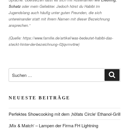
Schatz
oder mein Geliebter. Jedoch hörst du Habibi im
Jugendslang auch häufig unter guten Freunden, die sich
untereinander statt mit ihrem Namen mit dieser Bezeichnung
ansprechen.“
(Quelle: https://www.familie.de/artikel/was-bedeutet-habibi-das-
steckt-hinter-der-bezeichnung–f2jqvmv6rw)
Suchen
Suche
nach:
NEUESTE BEITRÄGE
Perfektes Showcooking mit dem ‚höfats Circle‘ Ethanol-Grill
‚Mix & Match‘ – Lampen der Firma FH Lightning