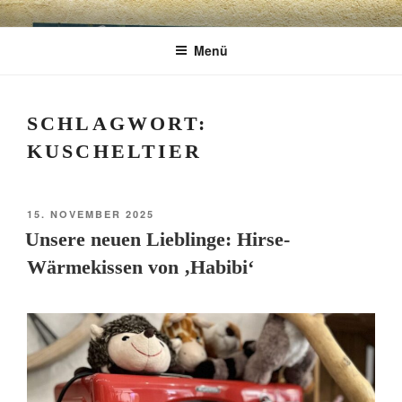
Zum
CHARME
Geschenkartikel & Kunstobjekte in Bad
Inhalt
Menü
springen
Tölz
EXKLUSIV
SCHLAGWORT:
KUSCHELTIER
VERÖFFENTLICHT
15. NOVEMBER 2025
AM
Unsere neuen Lieblinge: Hirse-
Wärmekissen von ‚Habibi‘