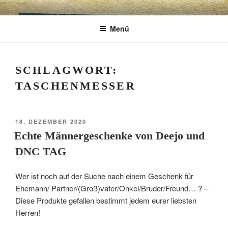
Zum
CHARME
Geschenkartikel & Kunstobjekte in Bad
Inhalt
Menü
springen
Tölz
EXKLUSIV
SCHLAGWORT:
TASCHENMESSER
VERÖFFENTLICHT
18. DEZEMBER 2020
AM
Echte Männergeschenke von Deejo und
DNC TAG
Wer ist noch auf der Suche nach einem Geschenk für
Ehemann/ Partner/(Groß)vater/Onkel/Bruder/Freund… ? –
Diese Produkte gefallen bestimmt jedem eurer liebsten
Herren!