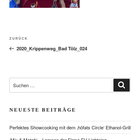
Beitragsnavigation
Vorheriger
ZURÜCK
Beitrag
2020_Krippenweg_Bad Tölz_024
Suchen
Suche
nach:
NEUESTE BEITRÄGE
Perfektes Showcooking mit dem ‚höfats Circle‘ Ethanol-Grill
‚Mix & Match‘ – Lampen der Firma FH Lightning