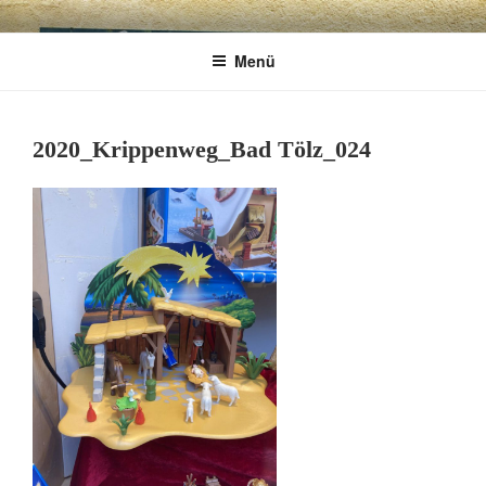
Zum
CHARME
Geschenkartikel & Kunstobjekte in Bad
Inhalt
Menü
springen
Tölz
EXKLUSIV
2020_Krippenweg_Bad Tölz_024