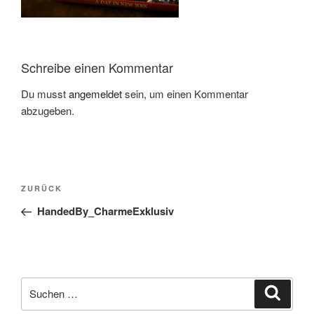
Schreibe einen Kommentar
Du musst
angemeldet
sein, um einen Kommentar
abzugeben.
Beitragsnavigation
Vorheriger
ZURÜCK
Beitrag
HandedBy_CharmeExklusiv
Suchen
Suche
nach: