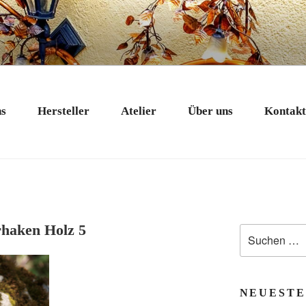
 EXKLUSIV
nstobjekte in Bad Tölz
ns
Hersteller
Atelier
Über uns
Kontak
rhaken Holz 5
Suchen
nach:
NEUESTE