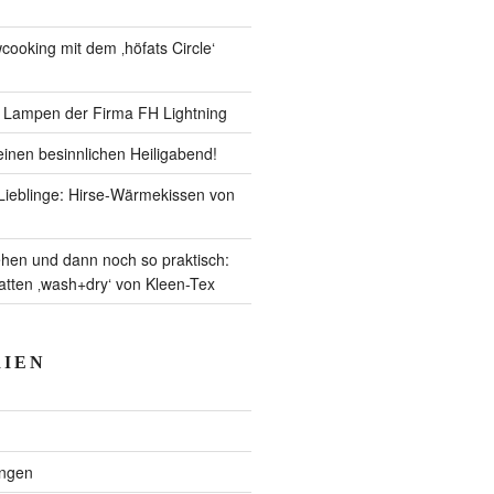
ooking mit dem ‚höfats Circle‘
– Lampen der Firma FH Lightning
inen besinnlichen Heiligabend!
ieblinge: Hirse-Wärmekissen von
en und dann noch so praktisch:
ten ‚wash+dry‘ von Kleen-Tex
IEN
ngen