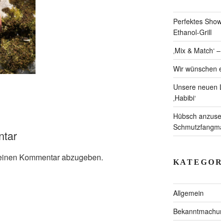
Perfektes Showc
Ethanol-Grill
‚Mix & Match‘ 
Wir wünschen e
Unsere neuen L
‚Habibi‘
Hübsch anzuseh
Schmutzfangmat
ntar
einen Kommentar abzugeben.
KATEGOR
Allgemein
Bekanntmachu