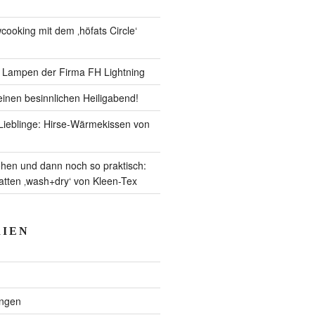
ooking mit dem ‚höfats Circle‘
– Lampen der Firma FH Lightning
inen besinnlichen Heiligabend!
ieblinge: Hirse-Wärmekissen von
en und dann noch so praktisch:
ten ‚wash+dry‘ von Kleen-Tex
IEN
ngen