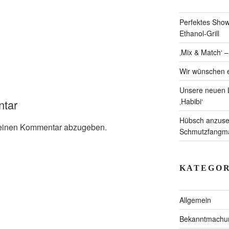
Perfektes Showc
Ethanol-Grill
‚Mix & Match‘ 
Wir wünschen e
Unsere neuen L
‚Habibi‘
ntar
Hübsch anzuseh
einen Kommentar abzugeben.
Schmutzfangmat
KATEGOR
Allgemein
Bekanntmachu