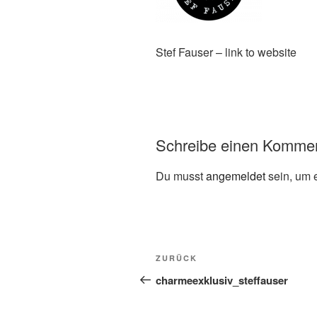
Stef Fauser – link to website
Schreibe einen Komme
Du musst
angemeldet
sein, um 
Beitragsnavigation
Vorheriger
ZURÜCK
Beitrag
charmeexklusiv_steffauser