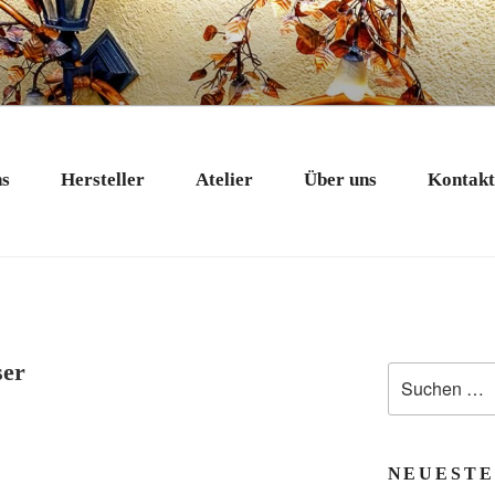
 EXKLUSIV
nstobjekte in Bad Tölz
ns
Hersteller
Atelier
Über uns
Kontak
ser
Suchen
nach:
NEUESTE