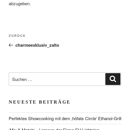
abzugeben.
Beitragsnavigation
Vorheriger
ZURÜCK
Beitrag
charmeexklusiv_zalto
Suchen
Suche
nach:
NEUESTE BEITRÄGE
Perfektes Showcooking mit dem ‚höfats Circle‘ Ethanol-Grill
‚Mix & Match‘ – Lampen der Firma FH Lightning