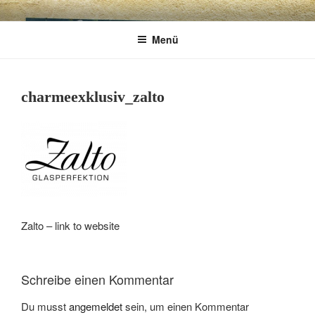
Zum
CHARME
Geschenkartikel & Kunstobjekte in Bad
Inhalt
Menü
springen
Tölz
EXKLUSIV
charmeexklusiv_zalto
Zalto – link to website
Schreibe einen Kommentar
Du musst
angemeldet
sein, um einen Kommentar