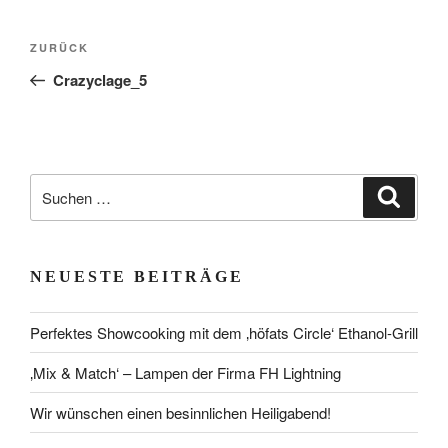
Beitragsnavigation
Vorheriger
ZURÜCK
Beitrag
Crazyclage_5
Suchen
Suche
nach:
NEUESTE BEITRÄGE
Perfektes Showcooking mit dem ‚höfats Circle‘ Ethanol-Grill
‚Mix & Match‘ – Lampen der Firma FH Lightning
Wir wünschen einen besinnlichen Heiligabend!