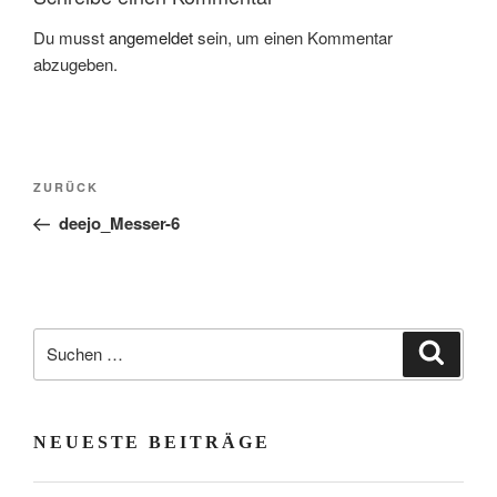
Du musst
angemeldet
sein, um einen Kommentar
abzugeben.
Beitragsnavigation
Vorheriger
ZURÜCK
Beitrag
deejo_Messer-6
Suchen
Suche
nach:
NEUESTE BEITRÄGE