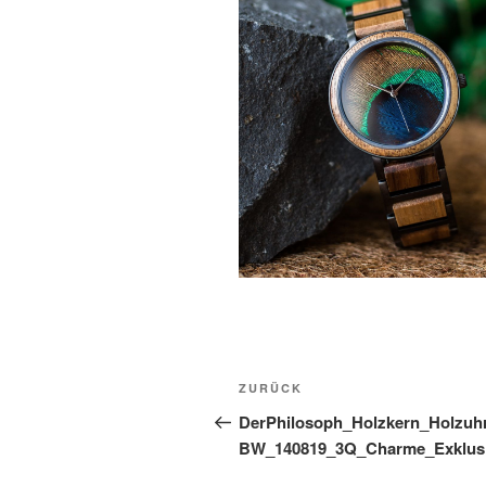
Beitragsnavigation
Vorheriger
ZURÜCK
Beitrag
DerPhilosoph_Holzkern_Holzuh
BW_140819_3Q_Charme_Exklus