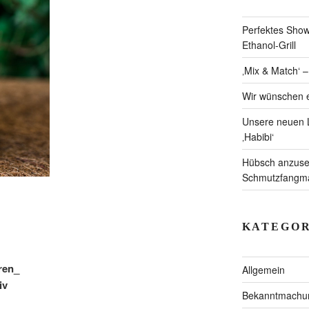
Perfektes Showc
Ethanol-Grill
‚Mix & Match‘ 
Wir wünschen e
Unsere neuen L
‚Habibi‘
Hübsch anzuseh
Schmutzfangmat
KATEGOR
ren_
Allgemein
iv
Bekanntmachu