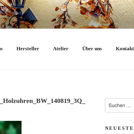
 EXKLUSIV
nstobjekte in Bad Tölz
ns
Hersteller
Atelier
Über uns
Kontak
n_Holzuhren_BW_140819_3Q_
Suchen
nach:
NEUESTE