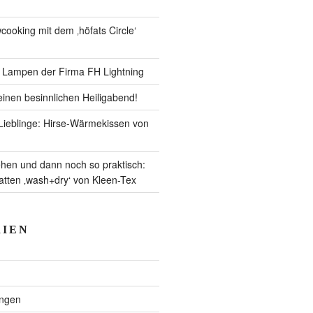
ooking mit dem ‚höfats Circle‘
– Lampen der Firma FH Lightning
inen besinnlichen Heiligabend!
ieblinge: Hirse-Wärmekissen von
en und dann noch so praktisch:
ten ‚wash+dry‘ von Kleen-Tex
IEN
ngen