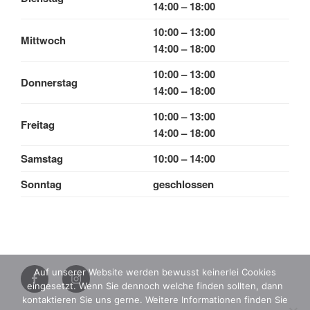
14:00 – 18:00
10:00 – 13:00
Mittwoch
14:00 – 18:00
10:00 – 13:00
Donnerstag
14:00 – 18:00
10:00 – 13:00
Freitag
14:00 – 18:00
Samstag
10:00 – 14:00
Sonntag
geschlossen
Instagram
Auf unserer Website werden bewusst keinerlei Cookies
eingesetzt. Wenn Sie dennoch welche finden sollten, dann
Facebook
kontaktieren Sie uns gerne. Weitere Informationen finden Sie