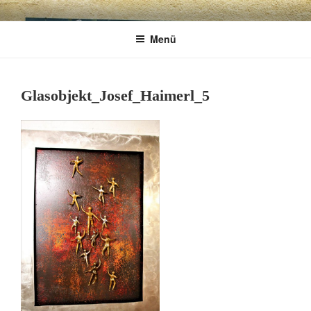
Zum
CHARME
Geschenkartikel & Kunstobjekte in Bad
Inhalt
Menü
springen
Tölz
EXKLUSIV
Glasobjekt_Josef_Haimerl_5