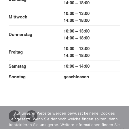
14:00 – 18:00
10:00 – 13:00
Mittwoch
14:00 – 18:00
10:00 – 13:00
Donnerstag
14:00 – 18:00
10:00 – 13:00
Freitag
14:00 – 18:00
Samstag
10:00 – 14:00
Sonntag
geschlossen
Instagram
Auf unserer Website werden bewusst keinerlei Cookies
eingesetzt. Wenn Sie dennoch welche finden sollten, dann
Facebook
kontaktieren Sie uns gerne. Weitere Informationen finden Sie