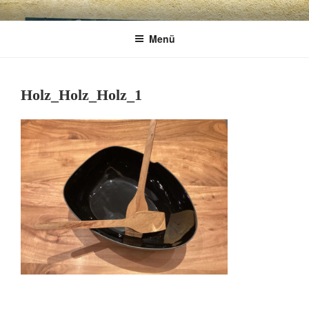
Zum
CHARME
Geschenkartikel & Kunstobjekte in Bad
Inhalt
Menü
springen
Tölz
EXKLUSIV
Holz_Holz_Holz_1