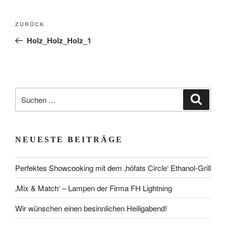
Beitragsnavigation
Vorheriger
ZURÜCK
Beitrag
Holz_Holz_Holz_1
Suchen
Suche
nach:
NEUESTE BEITRÄGE
Perfektes Showcooking mit dem ‚höfats Circle‘ Ethanol-Grill
‚Mix & Match‘ – Lampen der Firma FH Lightning
Wir wünschen einen besinnlichen Heiligabend!