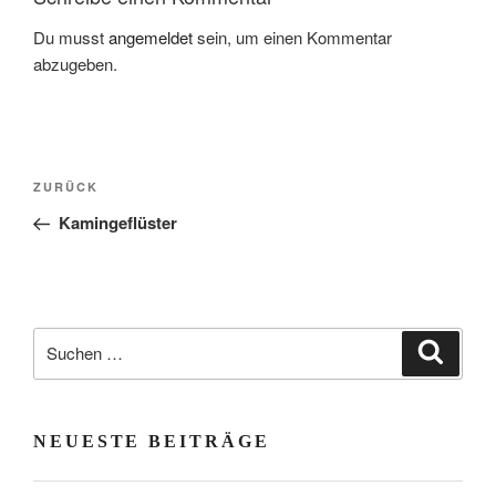
Du musst
angemeldet
sein, um einen Kommentar
abzugeben.
Beitragsnavigation
Vorheriger
ZURÜCK
Beitrag
Kamingeflüster
Suchen
Suche
nach:
NEUESTE BEITRÄGE