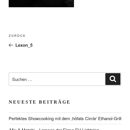
Beitragsnavigation
Vorheriger
ZURÜCK
Beitrag
Lexon_5
Suchen
Suche
nach:
NEUESTE BEITRÄGE
Perfektes Showcooking mit dem ‚höfats Circle‘ Ethanol-Grill
‚Mix & Match‘ – Lampen der Firma FH Lightning