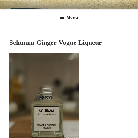
Zum
CHARME
Geschenkartikel & Kunstobjekte in Bad
Inhalt
Menü
springen
Tölz
EXKLUSIV
Schumm Ginger Vogue Liqueur