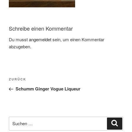
Schreibe einen Kommentar
Du musst
angemeldet
sein, um einen Kommentar
abzugeben.
Beitragsnavigation
Vorheriger
ZURÜCK
Beitrag
Schumm Ginger Vogue Liqueur
Suchen
Suche
nach: