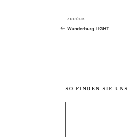
Beitragsnavigation
Vorheriger
ZURÜCK
Beitrag
Wunderburg LIGHT
SO FINDEN SIE UNS