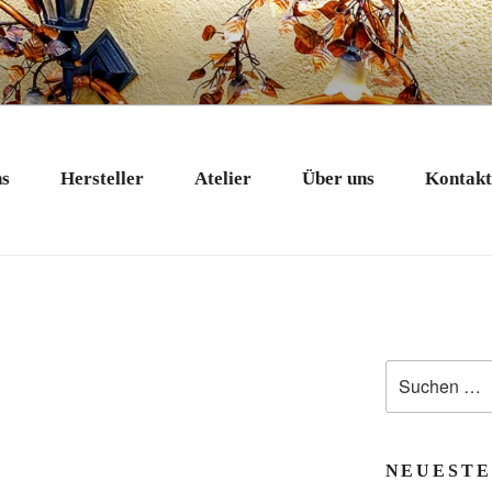
 EXKLUSIV
nstobjekte in Bad Tölz
ns
Hersteller
Atelier
Über uns
Kontak
Suchen
nach:
NEUESTE