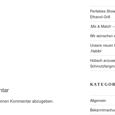
Perfektes Showc
Ethanol-Grill
‚Mix & Match‘ 
Wir wünschen e
Unsere neuen L
‚Habibi‘
Hübsch anzuseh
Schmutzfangmat
KATEGOR
ntar
Allgemein
einen Kommentar abzugeben.
Bekanntmachu