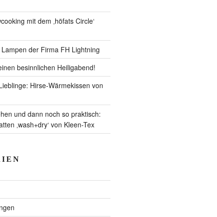
ooking mit dem ‚höfats Circle‘
– Lampen der Firma FH Lightning
inen besinnlichen Heiligabend!
ieblinge: Hirse-Wärmekissen von
en und dann noch so praktisch:
ten ‚wash+dry‘ von Kleen-Tex
IEN
ngen