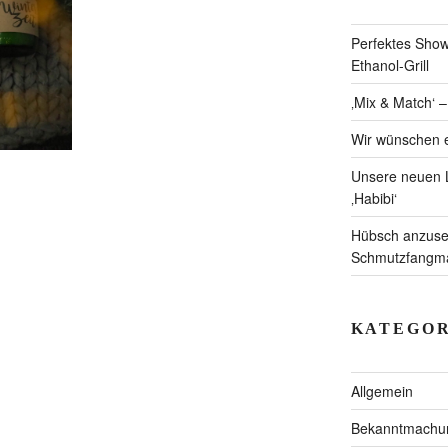
Perfektes Showc
Ethanol-Grill
‚Mix & Match‘ 
Wir wünschen e
Unsere neuen L
‚Habibi‘
Hübsch anzuseh
Schmutzfangmat
KATEGOR
Allgemein
Bekanntmachu