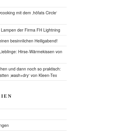
ooking mit dem ‚höfats Circle‘
– Lampen der Firma FH Lightning
inen besinnlichen Heiligabend!
ieblinge: Hirse-Wärmekissen von
en und dann noch so praktisch:
ten ‚wash+dry‘ von Kleen-Tex
IEN
ngen