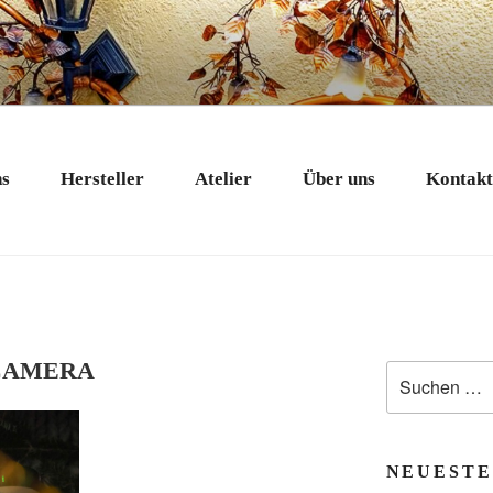
 EXKLUSIV
nstobjekte in Bad Tölz
ns
Hersteller
Atelier
Über uns
Kontak
 CAMERA
Suchen
nach:
NEUESTE