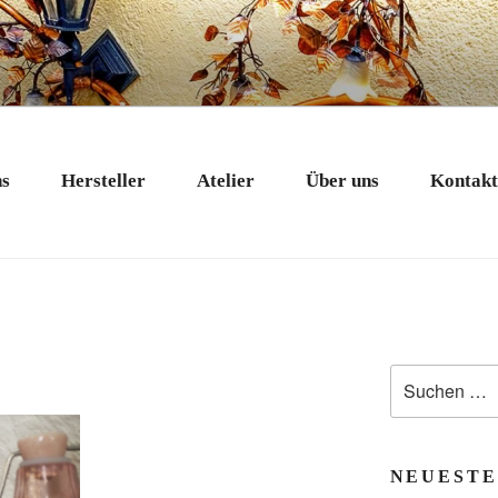
 EXKLUSIV
nstobjekte in Bad Tölz
ns
Hersteller
Atelier
Über uns
Kontak
Suchen
nach:
NEUESTE