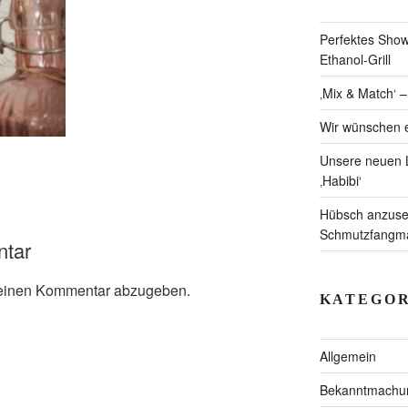
Perfektes Showc
Ethanol-Grill
‚Mix & Match‘ 
Wir wünschen e
Unsere neuen L
‚Habibi‘
Hübsch anzuseh
Schmutzfangmat
ntar
einen Kommentar abzugeben.
KATEGOR
Allgemein
Bekanntmachu