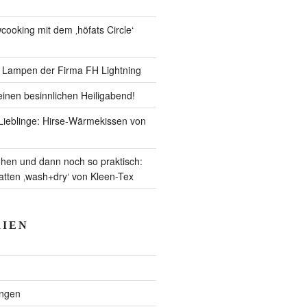
ooking mit dem ‚höfats Circle‘
– Lampen der Firma FH Lightning
inen besinnlichen Heiligabend!
ieblinge: Hirse-Wärmekissen von
en und dann noch so praktisch:
ten ‚wash+dry‘ von Kleen-Tex
IEN
ngen