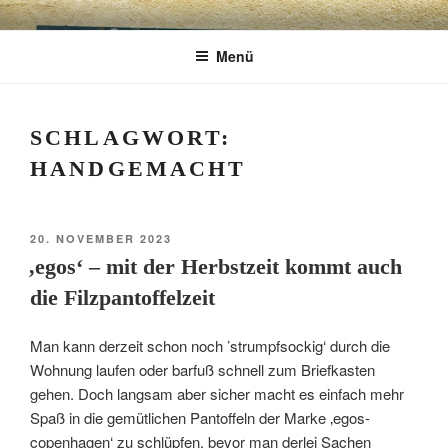
Zum
CHARME
Geschenkartikel & Kunstobjekte in Bad
Inhalt
Menü
springen
Tölz
EXKLUSIV
SCHLAGWORT:
HANDGEMACHT
VERÖFFENTLICHT
20. NOVEMBER 2023
AM
‚egos‘ – mit der Herbstzeit kommt auch
die Filzpantoffelzeit
Man kann derzeit schon noch ’strumpfsockig‘ durch die
Wohnung laufen oder barfuß schnell zum Briefkasten
gehen. Doch langsam aber sicher macht es einfach mehr
Spaß in die gemütlichen Pantoffeln der Marke ‚egos-
copenhagen‘ zu schlüpfen, bevor man derlei Sachen