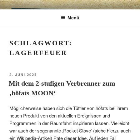
Zum
CHARME
Geschenkartikel & Kunstobjekte in Bad
Inhalt
Menü
springen
Tölz
EXKLUSIV
SCHLAGWORT:
LAGERFEUER
VERÖFFENTLICHT
2. JUNI 2024
AM
Mit dem 2-stufigen Verbrenner zum
‚höfats MOON‘
Möglicherweise haben sich die Tüftler von höfats bei ihrem
neuen Produkt von den aktuellen Ereignissen und
Programmen in der Raumfahrt inspirieren lassen. Vielleicht
war auch der sogenannte ‚Rocket Stove‘ (siehe hierzu auch
ein
Wikipedia
-Artikel) Pate dieser Idee. Auf jeden Fall