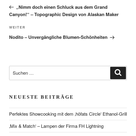
Beitrag
„Nimm doch einen Schluck aus dem Grand
Canyon!“ – Topographic Design von Alaskan Maker
Nächster
WEITER
Beitrag
Nodito – Unvergängliche Blumen-Schönheiten
Suchen
Suche
nach:
NEUESTE BEITRÄGE
Perfektes Showcooking mit dem ‚höfats Circle‘ Ethanol-Grill
‚Mix & Match‘ – Lampen der Firma FH Lightning