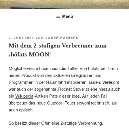
Zum
CHARME
Geschenkartikel & Kunstobjekte in Bad
Inhalt
Menü
springen
Tölz
EXKLUSIV
VERÖFFENTLICHT
2. JUNI 2024
VON
JOSEF HAIMERL
AM
Mit dem 2-stufigen Verbrenner zum
‚höfats MOON‘
Möglicherweise haben sich die Tüftler von höfats bei ihrem
neuen Produkt von den aktuellen Ereignissen und
Programmen in der Raumfahrt inspirieren lassen. Vielleicht
war auch der sogenannte ‚Rocket Stove‘ (siehe hierzu auch
ein
Wikipedia
-Artikel) Pate dieser Idee. Auf jeden Fall
überzeugt das neue Outdoor–Feuer sowohl technisch, als
auch optisch.
So besitzt dieser Ofen eine 2-stufige Verbrennung.