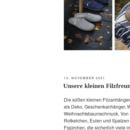
VERÖFFENTLICHT
13. NOVEMBER 2021
AM
Unsere kleinen Filzfre
Die süßen kleinen Filzanhänger
als Deko, Geschenkanhänger, W
Weihnachtsbaumschmuck. Von 
Rotkelchen, Eulen und Spatzen
Figürchen, die sicherlich viele 