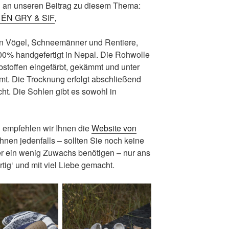
ch an unseren Beitrag zu diesem Thema:
n ÉN GRY & SIF
‚
en Vögel, Schneemänner und Rentiere,
00% handgefertigt in Nepal. Die Rohwolle
bstoffen eingefärbt, gekämmt und unter
t. Die Trocknung erfolgt abschließend
cht. Die Sohlen gibt es sowohl in
u empfehlen wir Ihnen die
Website von
nen jedenfalls – sollten Sie noch keine
er ein wenig Zuwachs benötigen – nur ans
tig‘ und mit viel Liebe gemacht.