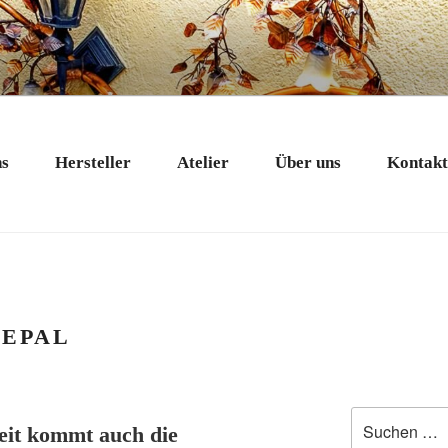
 EXKLUSIV
nstobjekte in Bad Tölz
ns
Hersteller
Atelier
Über uns
Kontak
NEPAL
Suchen
zeit kommt auch die
nach: