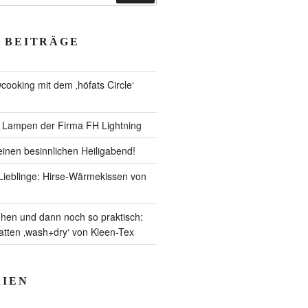
 BEITRÄGE
ooking mit dem ‚höfats Circle‘
– Lampen der Firma FH Lightning
inen besinnlichen Heiligabend!
ieblinge: Hirse-Wärmekissen von
en und dann noch so praktisch:
ten ‚wash+dry‘ von Kleen-Tex
IEN