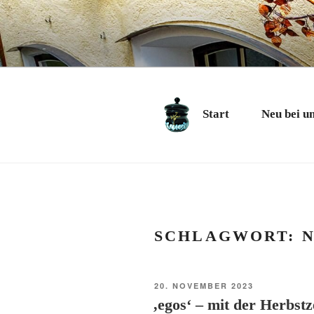
Zum
Inhalt
springen
CHARME
Geschenkartikel & Ku
Start
Neu bei u
SCHLAGWORT:
VERÖFFENTLICHT
20. NOVEMBER 2023
AM
‚egos‘ – mit der Herbst