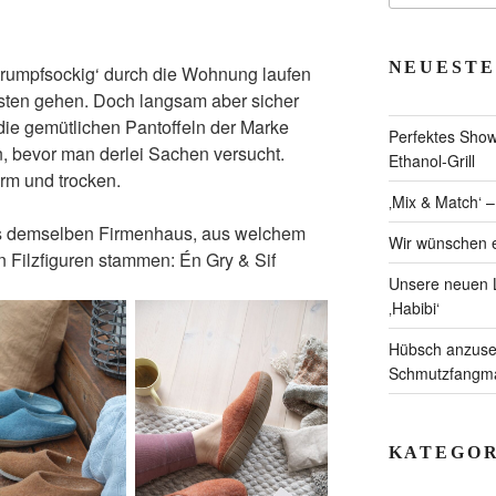
NEUESTE
trumpfsockig‘ durch die Wohnung laufen
asten gehen. Doch langsam aber sicher
die gemütlichen Pantoffeln der Marke
Perfektes Showc
, bevor man derlei Sachen versucht.
Ethanol-Grill
rm und trocken.
‚Mix & Match‘ 
us demselben Firmenhaus, aus welchem
Wir wünschen e
n Filzfiguren stammen: Én Gry & Sif
Unsere neuen L
‚Habibi‘
Hübsch anzuseh
Schmutzfangmat
KATEGOR