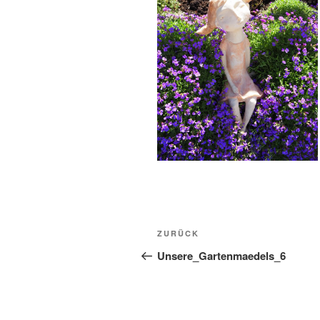
Beitragsnavigation
Vorheriger
ZURÜCK
Beitrag
Unsere_Gartenmaedels_6