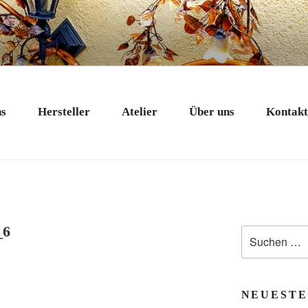
 EXKLUSIV
nstobjekte in Bad Tölz
ns
Hersteller
Atelier
Über uns
Kontak
_6
Suchen
nach:
NEUESTE