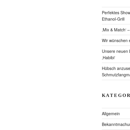
Perfektes Showc
Ethanol-Grill
‚Mix & Match‘ 
Wir wünschen e
Unsere neuen L
‚Habibi‘
Hübsch anzuseh
Schmutzfangmat
KATEGOR
Allgemein
Bekanntmachu