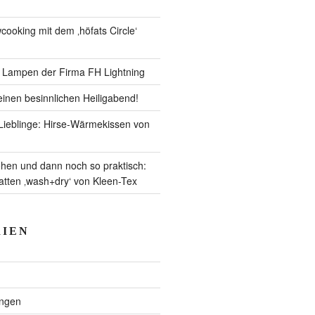
ooking mit dem ‚höfats Circle‘
– Lampen der Firma FH Lightning
inen besinnlichen Heiligabend!
ieblinge: Hirse-Wärmekissen von
en und dann noch so praktisch:
ten ‚wash+dry‘ von Kleen-Tex
IEN
ngen