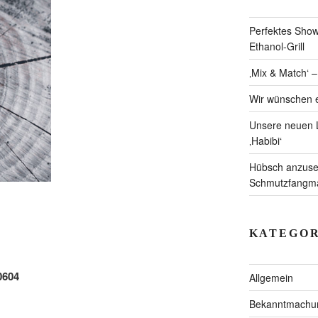
Perfektes Showc
Ethanol-Grill
‚Mix & Match‘ 
Wir wünschen e
Unsere neuen L
‚Habibi‘
Hübsch anzuseh
Schmutzfangmat
KATEGOR
0604
Allgemein
Bekanntmachu