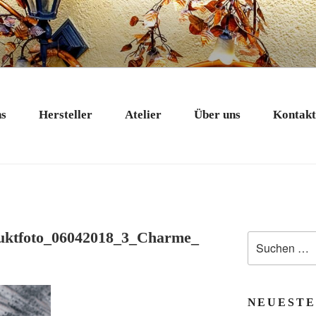
 EXKLUSIV
nstobjekte in Bad Tölz
ns
Hersteller
Atelier
Über uns
Kontak
uktfoto_06042018_3_Charme_
Suchen
nach:
NEUESTE