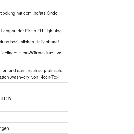
ooking mit dem ‚höfats Circle‘
– Lampen der Firma FH Lightning
inen besinnlichen Heiligabend!
ieblinge: Hirse-Wärmekissen von
en und dann noch so praktisch:
ten ‚wash+dry‘ von Kleen-Tex
IEN
ngen