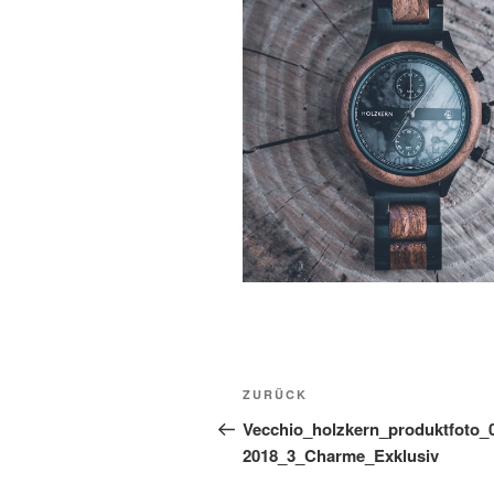
Beitragsnavigation
Vorheriger
ZURÜCK
Beitrag
Vecchio_holzkern_produktfoto_
2018_3_Charme_Exklusiv