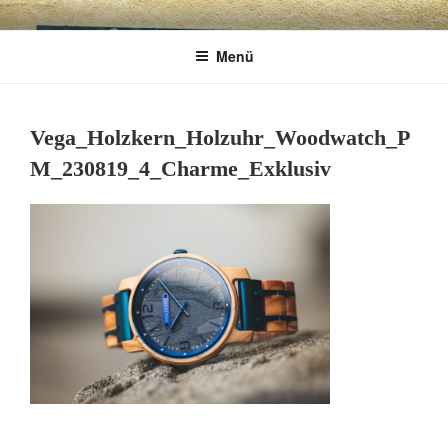
Zum
CHARME
Geschenkartikel & Kunstobjekte in Bad
Inhalt
Menü
springen
Tölz
EXKLUSIV
Vega_Holzkern_Holzuhr_Woodwatch_P
M_230819_4_Charme_Exklusiv