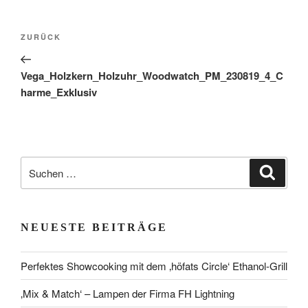
Beitragsnavigation
Vorheriger
ZURÜCK
Beitrag
Vega_Holzkern_Holzuhr_Woodwatch_PM_230819_4_C
harme_Exklusiv
Suchen
Suche
nach:
NEUESTE BEITRÄGE
Perfektes Showcooking mit dem ‚höfats Circle‘ Ethanol-Grill
‚Mix & Match‘ – Lampen der Firma FH Lightning