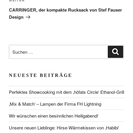
Nächster
WEITER
Beitrag
CARRINGER, der kompakte Rucksack von Stef Fauser
Design
Suchen
Suche
nach:
NEUESTE BEITRÄGE
Perfektes Showcooking mit dem ‚höfats Circle‘ Ethanol-Grill
‚Mix & Match‘ – Lampen der Firma FH Lightning
Wir wünschen einen besinnlichen Heiligabend!
Unsere neuen Lieblinge: Hirse-Wärmekissen von ‚Habibi‘