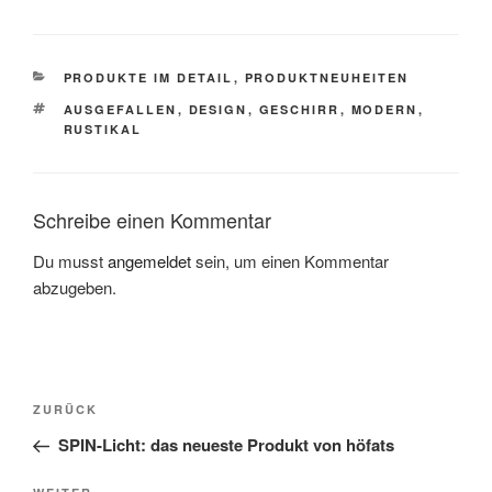
KATEGORIEN
PRODUKTE IM DETAIL
,
PRODUKTNEUHEITEN
SCHLAGWÖRTER
AUSGEFALLEN
,
DESIGN
,
GESCHIRR
,
MODERN
,
RUSTIKAL
Schreibe einen Kommentar
Du musst
angemeldet
sein, um einen Kommentar
abzugeben.
Beitragsnavigation
Vorheriger
ZURÜCK
Beitrag
SPIN-Licht: das neueste Produkt von höfats