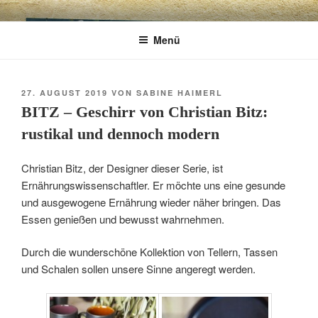
Zum
CHARME
Geschenkartikel & Kunstobjekte in Bad
Inhalt
Menü
springen
Tölz
EXKLUSIV
VERÖFFENTLICHT
27. AUGUST 2019
VON
SABINE HAIMERL
AM
BITZ – Geschirr von Christian Bitz:
rustikal und dennoch modern
Christian Bitz, der Designer dieser Serie, ist
Ernährungswissenschaftler. Er möchte uns eine gesunde
und ausgewogene Ernährung wieder näher bringen. Das
Essen genießen und bewusst wahrnehmen.
Durch die wunderschöne Kollektion von Tellern, Tassen
und Schalen sollen unsere Sinne angeregt werden.