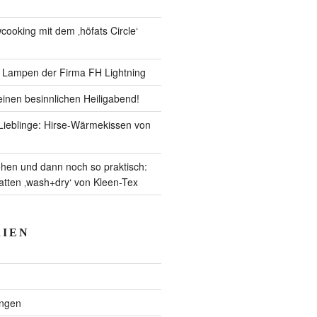
ooking mit dem ‚höfats Circle‘
– Lampen der Firma FH Lightning
inen besinnlichen Heiligabend!
ieblinge: Hirse-Wärmekissen von
en und dann noch so praktisch:
ten ‚wash+dry‘ von Kleen-Tex
IEN
ngen