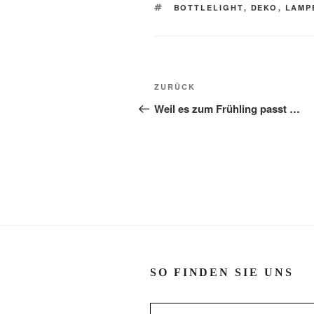
SCHLAGWÖRTER
BOTTLELIGHT
,
DEKO
,
LAMP
Beitragsnavigation
Vorheriger
ZURÜCK
Beitrag
Weil es zum Frühling passt …
SO FINDEN SIE UNS