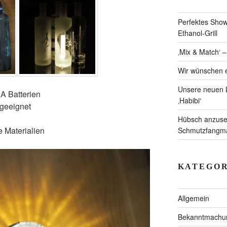
Perfektes Showc
Ethanol-Grill
‚Mix & Match‘ 
Wir wünschen e
Unsere neuen L
AA Batterien
‚Habibi‘
eeignet
Hübsch anzuseh
 Materialien
Schmutzfangmat
KATEGOR
Allgemein
Bekanntmachu