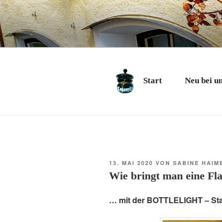
Zum
Inhalt
springen
CHARME
Geschenkartikel & Ku
Start
Neu bei u
VERÖFFENTLICHT
13. MAI 2020
VON
SABINE HAIM
AM
Wie bringt man eine F
… mit der BOTTLELIGHT – St