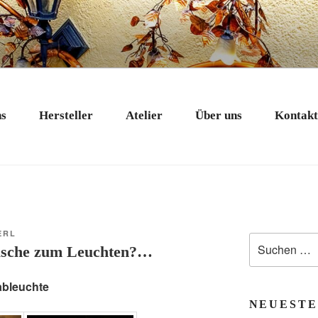
 EXKLUSIV
nstobjekte in Bad Tölz
ns
Hersteller
Atelier
Über uns
Kontak
ERL
Suchen
lasche zum Leuchten?…
nach:
ableuchte
NEUESTE